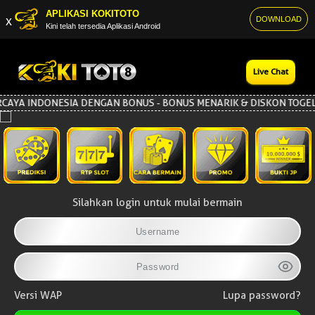
APLIKASI KOKITOTO
x
DOWNLOAD
Kini telah tersedia Aplikasi Android
Live Chat
CAYA INDONESIA DENGAN BONUS - BONUS MENARIK & DISKON TOGEL 
Silahkan login untuk mulai bermain
Versi WAP
Lupa password?