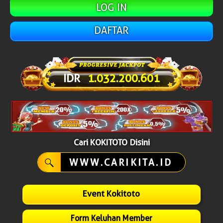
DAFTAR
IDR
1.032.205.110
Cari KOKITOTO Disini
WWW.CARIKITA.ID
Event Kokitoto
Form Keluhan Member