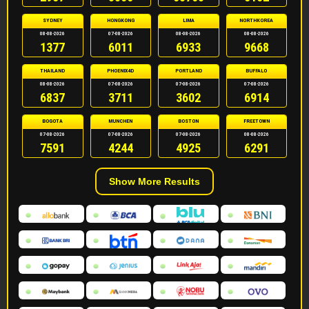
SYDNEY
HONGKONG
LIMA
NORTHKOREA
08-08-2026
07-08-2026
08-08-2026
08-08-2026
1377
6011
6933
9668
THAILAND
PHOENIX4D
PORTLAND
BUFFALO
08-08-2026
07-08-2026
07-08-2026
07-08-2026
6837
3711
3602
6914
BOGOTA
MUNCHEN
BOSTON
FREETOWN
07-08-2026
07-08-2026
07-08-2026
08-08-2026
7591
4244
4925
6291
Show More Results